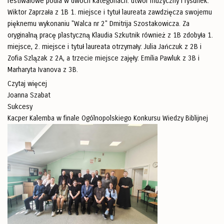
festiwalowe podia w dwóch kategoriach: utwór muzyczny i rysunek.
Wiktor Zaprzała z 1B 1. miejsce i tytuł laureata zawdzięcza swojemu
pięknemu wykonaniu "Walca nr 2" Dmitrija Szostakowicza. Za
oryginalną pracę plastyczną Klaudia Szkutnik również z 1B zdobyła 1.
miejsce, 2. miejsce i tytuł laureata otrzymały: Julia Jańczuk z 2B i
Zofia Szlązak z 2A, a trzecie miejsce zajęły: Emilia Pawluk z 3B i
Marharyta Ivanova z 3B.
Czytaj więcej
Joanna Szabat
Sukcesy
Kacper Kalemba w finale Ogólnopolskiego Konkursu Wiedzy Biblijnej