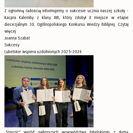
Z ogromną radością informujemy o sukcesie ucznia naszej szkoły -
Kacpra Kalemby z klasy IIIB, który zdobył II miejsce w etapie
diecezjalnym 30. Ogólnopolskiego Konkursu Wiedzy Biblijnej.
Czytaj
więcej
Joanna Szabat
Sukcesy
Lubelskie wspiera uzdolnionych 2025–2026
„Staszic” wśród najlepszych województwa lubelskiego z dumą