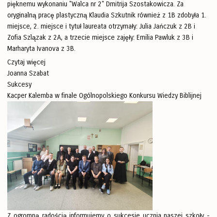
pięknemu wykonaniu "Walca nr 2" Dmitrija Szostakowicza. Za
oryginalną pracę plastyczną Klaudia Szkutnik również z 1B zdobyła 1.
miejsce, 2. miejsce i tytuł laureata otrzymały: Julia Jańczuk z 2B i
Zofia Szlązak z 2A, a trzecie miejsce zajęły: Emilia Pawluk z 3B i
Marharyta Ivanova z 3B.
Czytaj więcej
Joanna Szabat
Sukcesy
Kacper Kalemba w finale Ogólnopolskiego Konkursu Wiedzy Biblijnej
Z ogromną radością informujemy o sukcesie ucznia naszej szkoły -