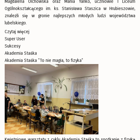
Magdalena Olchowska oraz Mariia Yanko, uczniowie I Liceum
Ogólnokształcącego im. ks. Stanisława Staszica w Hrubieszowie,
znaleźli się w gronie najlepszych młodych ludzi województwa
lubelskiego.
Czytaj więcej
Super User
Sukcesy
Akademia Staśka
Akademia Staśka "To nie magia, to fizyka"
Kwietniowe warsztaty z cyklu Akademia Staśka to spotkanie z fizyką